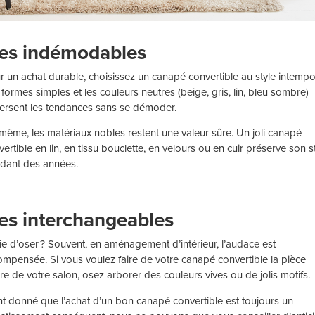
Les indémodables
r un achat durable, choisissez un canapé convertible au style intempo
 formes simples et les couleurs neutres (beige, gris, lin, bleu sombre)
versent les tendances sans se démoder.
même, les matériaux nobles restent une valeur sûre. Un joli canapé
ertible en lin, en tissu bouclette, en velours ou en cuir préserve son s
dant des années.
Les interchangeables
ie d’oser ? Souvent, en aménagement d’intérieur, l’audace est
ompensée. Si vous voulez faire de votre canapé convertible la pièce
re de votre salon, osez arborer des couleurs vives ou de jolis motifs.
nt donné que l’achat d’un bon canapé convertible est toujours un