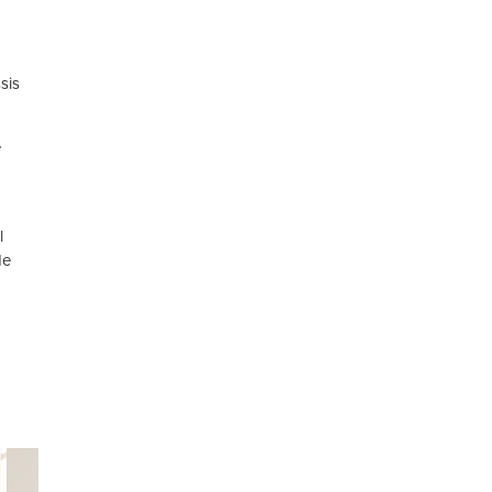
sis
e
l
de