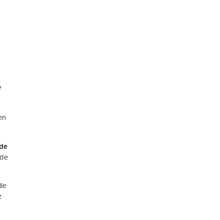
e
en
 de
 de
lle
z