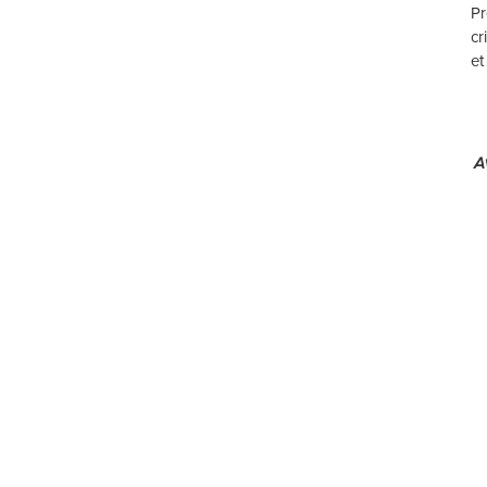
Pr
cr
et
A