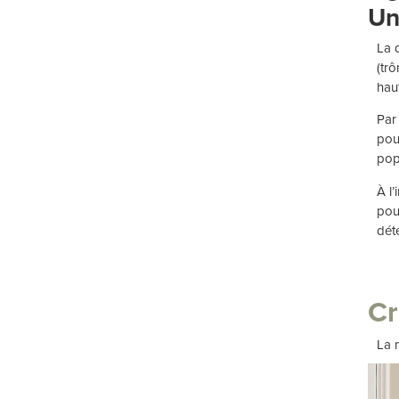
Un
La 
(tr
haut
Par
pou
pop-
À l
pour
dét
Cr
La 