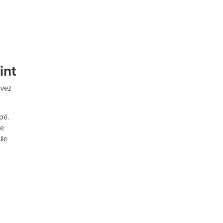
int
uvez
pé.
ne
ile