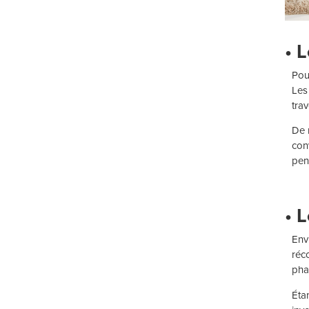
• 
Pou
Les
tra
De 
conv
pen
• 
Env
réc
pha
Éta