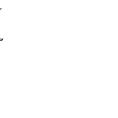
s
le
ir