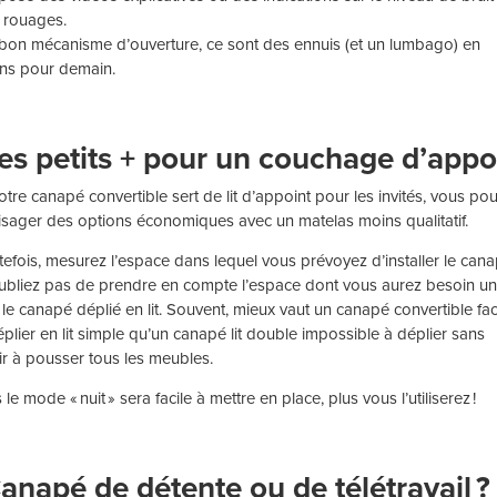
 rouages.
bon mécanisme d’ouverture, ce sont des ennuis (et un lumbago) en
ns pour demain.
Les petits + pour un couchage d’appo
votre canapé convertible sert de lit d’appoint pour les invités, vous po
isager des options économiques avec un matelas moins qualitatif.
tefois, mesurez l’espace dans lequel vous prévoyez d’installer le cana
ubliez pas de prendre en compte l’espace dont vous aurez besoin u
s le canapé déplié en lit. Souvent, mieux vaut un canapé convertible fac
éplier en lit simple qu’un canapé lit double impossible à déplier sans
ir à pousser tous les meubles.
 le mode « nuit » sera facile à mettre en place, plus vous l’utiliserez !
Canapé de détente ou de télétravail ?