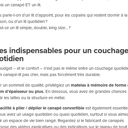
ois un canapé ET un lit.
 parle-t-on d’un lit d’appoint, pour les copains qui restent dormir à la
on, ou d’un lit quotidien ?
st-ce un lit simple, double, king size… ?
Les indispensables pour un couchag
otidien
budget – et le confort – n’est pas le même entre un couchage quotidi
un canapé-lit pas cher, mais pas forcément très durable.
r un sommeil de qualité, privilégiez un
matelas à mémoire de forme
cm d’épaisseur ou plus.
En dessous, vous avez de grandes chances
ir les lattes ou la structure en métal.
facilité à plier / déplier le canapé convertible
est également essentie
vous avez un usage quotidien ou quasi quotidien, surtout si vous aime
ir un espace de vie bien rangé. Regardez si le fabricant de canapés
pose des vidéos explicatives ou des indications sur le niveau de bruit