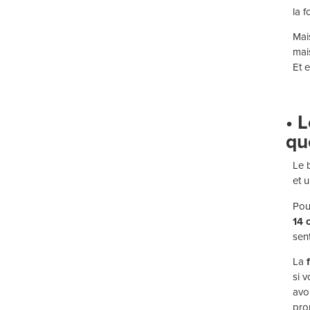
la f
Mais
mais
Et e
• 
qu
Le 
et 
Pou
14 
sent
La
si 
avo
pro