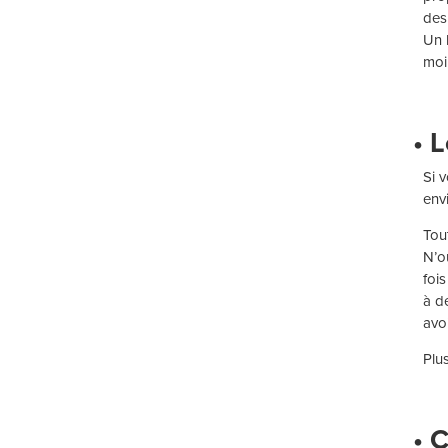
des
Un 
moi
• 
Si 
env
Tou
N’o
foi
à d
avo
Plus
• 