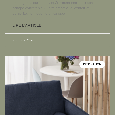
prolonger sa durée de vie) Comment entretenir son
canapé convertible ? Entre esthétique, confort et
durabilité, l’entretien d’un canapé
LIRE L'ARTICLE
28 mars 2026
INSPIRATION